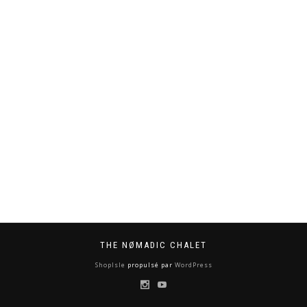
THE NØMADIC CHALET
ShopIsle
propulsé par
WordPress